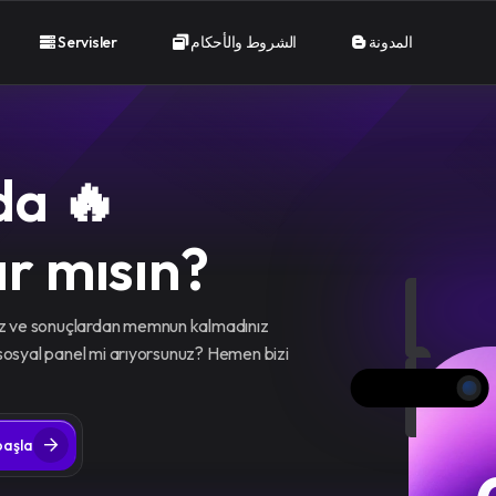
Servisler
الشروط والأحكام
المدونة
da 🔥
r mısın?
nız ve sonuçlardan memnun kalmadınız
r sosyal panel mi arıyorsunuz? Hemen bizi
aşla