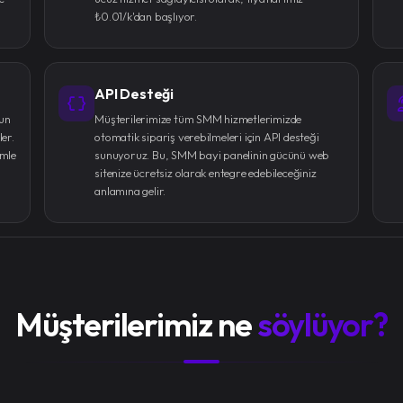
₺0.01/k'dan başlıyor.
API Desteği
gun
Müşterilerimize tüm SMM hizmetlerimizde
er.
otomatik sipariş verebilmeleri için API desteği
imle
sunuyoruz. Bu, SMM bayi panelinin gücünü web
sitenize ücretsiz olarak entegre edebileceğiniz
anlamına gelir.
Müşterilerimiz ne
söylüyor?