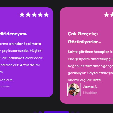
SMM deneyimi.
Çok Gerçekçi
Görünüyorlar...
verme anından teslimata
 şey kusursuzdu. Müşteri
Sahte görünen hesaplar 
ri de inanılmaz derecede
endişeliydim ama takipçil
yardımsever. Artık daimi
beğeniler tamamen gerç
m.
görünüyor. Sayfa etkileşi
önemli ölçüde arttı.
Daniel M.
Gamer
James A.
Musician