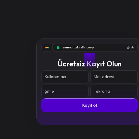
smmtarget.net
/signup
01
Ücretsiz Kayıt Olun
Kullanıcı adı
Mail adresi
Şifre
Tekrarla
Kayıt ol