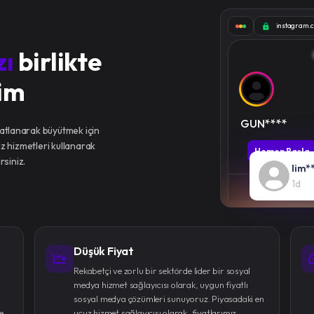
instagram.
zı
birlikte
lim
GUN****
katlanarak büyütmek için
miz hizmetleri kullanarak
Hemen Başla
rsiniz.
lim*
1d
Düşük Fiyat
l
Rekabetçi ve zorlu bir sektörde lider bir sosyal
medya hizmet sağlayıcısı olarak, uygun fiyatlı
sosyal medya çözümleri sunuyoruz. Piyasadaki en
e
ucuz hizmet sağlayıcısı olarak, fiyatlarımız