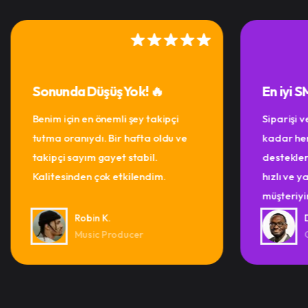
Sonunda Düşüş Yok! 🔥
En iyi 
Benim için en önemli şey takipçi
Siparişi 
tutma oranıydı. Bir hafta oldu ve
kadar her
takipçi sayım gayet stabil.
destekle
Kalitesinden çok etkilendim.
hızlı ve 
müşteriyi
Robin K.
Music Producer