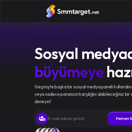
Sosyal medya
büyümeye
hazı
Geçmişte başka bir sosyal medya paneli kullandı
veya sadece paranızın karşılığını alabileceğiniz bi
deneyin!
Hemen b