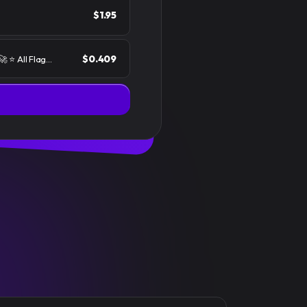
$1.95
$0.409
🚀 ⭐ All Flag