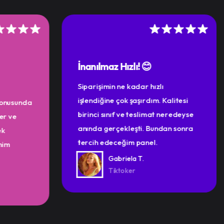
İnanılmaz Hızlı! 😊
Siparişimin ne kadar hızlı
işlendiğine çok şaşırdım. Kalitesi
konusunda
birinci sınıf ve teslimat neredeyse
er ve
anında gerçekleşti. Bundan sonra
ek
tercih edeceğim panel.
mim
Gabriela T.
Tiktoker