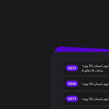
16574
6 ساعات 16 دقائق
16548
16573