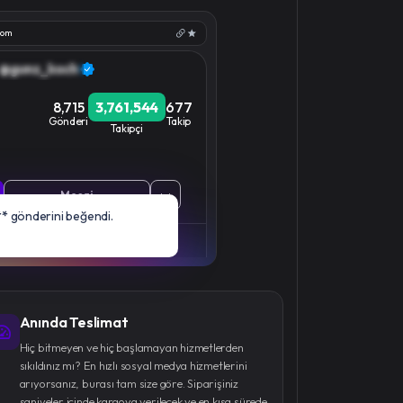
com
@gunz_koch
8,715
3,761,544
677
Gönderi
Takip
Takipçi
Mesaj
**
gönderini beğendi.
Anında Teslimat
Hiç bitmeyen ve hiç başlamayan hizmetlerden
sıkıldınız mı? En hızlı sosyal medya hizmetlerini
arıyorsanız, burası tam size göre. Siparişiniz
saniyeler içinde kargoya verilecek ve en kısa sürede