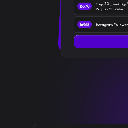
16570
19 ساعات 35 دقائق
16965
Instagram Followers 
Types Working ⭐