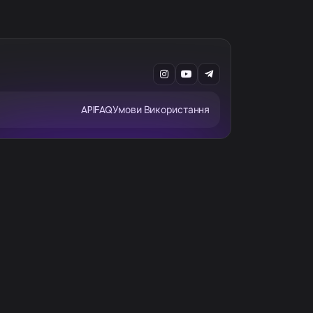
API
FAQ
Умови Використання