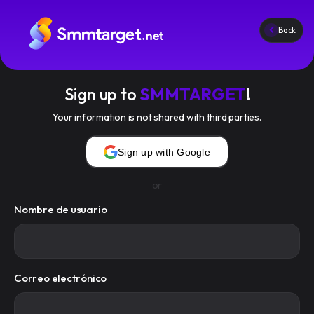
Back
Servicios
Condiciones del servicio
Sign up to
SMMTARGET
!
Blog
Your information is not shared with third parties.
Iniciar sesión
Registrarse
Sign up with Google
or
Nombre de usuario
smmtarget.net
© 2026 All rights reserved.
API
FAQ
Condiciones Del Servicio
Correo electrónico