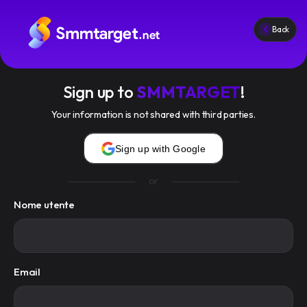
Back
Servizi
Termini di servizio
Sign up to
SMMTARGET
!
Blog
Your information is not shared with third parties.
Accedi
Registrati
Sign up with Google
or
Nome utente
smmtarget.net
© 2026 All rights reserved.
API
FAQ
Termini Di Servizio
Email