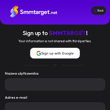
Back
Usługi
Regulamin
Sign up to
SMMTARGET
!
Blog
Your information is not shared with third parties.
Zaloguj się
Zarejestruj się
Sign up with Google
or
Nazwa użytkownika
smmtarget.net
© 2026 All rights reserved.
API
FAQ
Regulamin
Adres e-mail